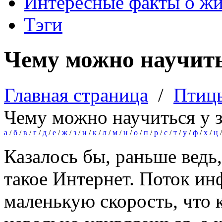
Интересные факты о ж
Тэги
Чему можно научить
Главная страница
/
Птиц
Чему можно научиться у 
а
/
б
/
в
/
г
/
д
/
е
/
ж
/
з
/
и
/
к
/
л
/
м
/
н
/
о
/
п
/
р
/
с
/
т
/
у
/
ф
/
х
/
ц
Казалось бы, раньше ведь,
такое Интернет. Поток ин
маленькую скорость, что к