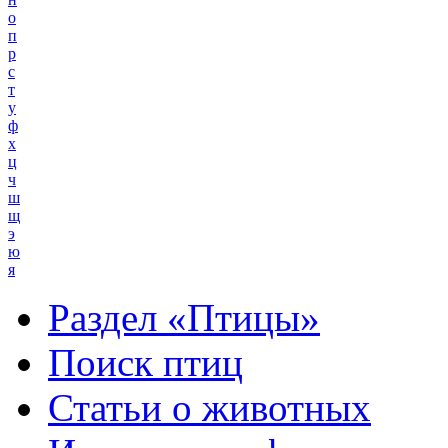
о
п
р
с
т
у
ф
х
ц
ч
ш
щ
э
ю
я
Раздел «Птицы»
Поиск птиц
Статьи о животных