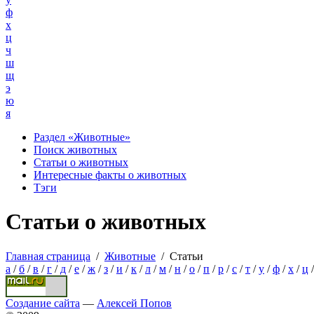
ф
х
ц
ч
ш
щ
э
ю
я
Раздел «Животные»
Поиск животных
Статьи о животных
Интересные факты о животных
Тэги
Статьи о животных
Главная страница
/
Животные
/
Статьи
а
/
б
/
в
/
г
/
д
/
е
/
ж
/
з
/
и
/
к
/
л
/
м
/
н
/
о
/
п
/
р
/
с
/
т
/
у
/
ф
/
х
/
ц
Создание сайта
—
Алексей Попов