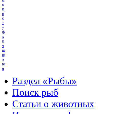
о
п
р
с
т
у
ф
х
ц
ч
ш
щ
э
ю
я
Раздел «Рыбы»
Поиск рыб
Статьи о животных