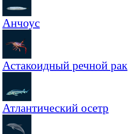
Анчоус
Астакоидный речной рак
Атлантический осетр