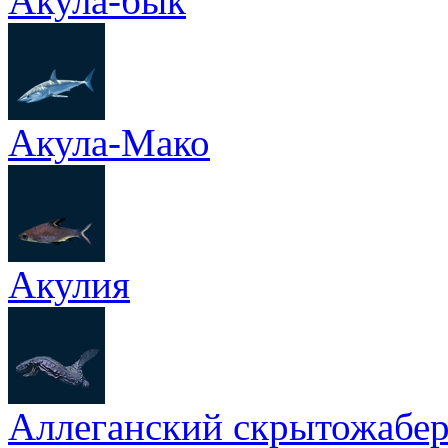
Акула-бык
Акула-Мако
Акулия
Аллеганский скрытожабе