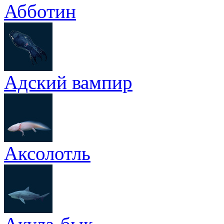
Абботин
Адский вампир
Аксолотль