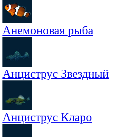
Анемоновая рыба
Анциструс Звездный
Анциструс Кларо