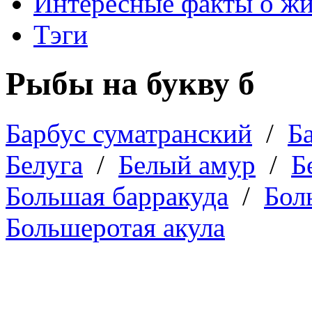
Интересные факты о ж
Тэги
Рыбы на букву б
Барбус суматранский
/
Б
Белуга
/
Белый амур
/
Б
Большая барракуда
/
Бол
Большеротая акула