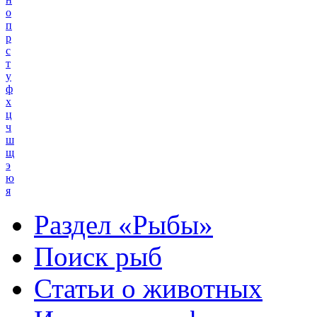
о
п
р
с
т
у
ф
х
ц
ч
ш
щ
э
ю
я
Раздел «Рыбы»
Поиск рыб
Статьи о животных