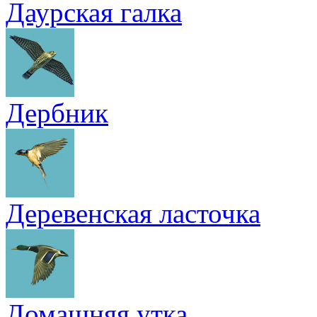
Даурская галка
Дербник
Деревенская ласточка
Домашняя утка