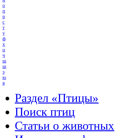
о
п
р
с
т
у
ф
х
ц
ч
ш
щ
э
ю
я
Раздел «Птицы»
Поиск птиц
Статьи о животных