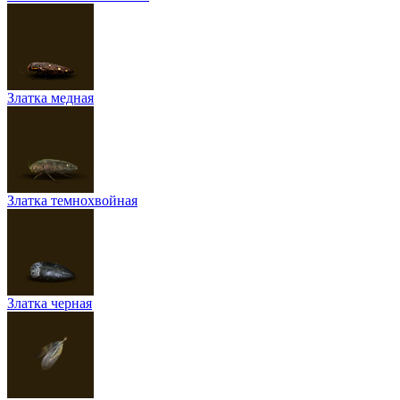
Златка медная
Златка темнохвойная
Златка черная