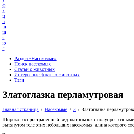
ф
х
ц
ч
ш
щ
э
ю
я
Раздел «Насекомые»
Поиск насекомых
Статьи о животных
Интересные факты о животных
Тэги
Златоглазка перламутровая
Главная страница
/
Насекомые
/
З
/
Златоглазка перламутров
Широко распространенный вид златоглазок с полупрозрачными
вытянутом теле этих небольших насекомых, длина которого сос