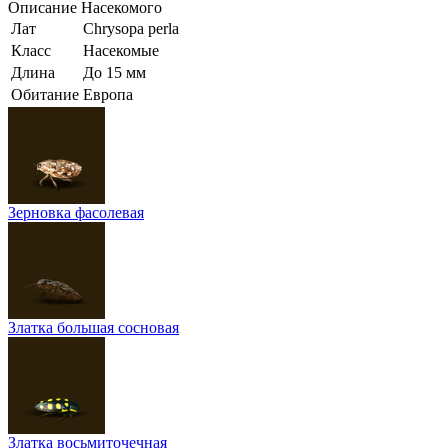
Описание
Насекомого
Лат
Chrysopa perla
Класс
Насекомые
Длина
До 15 мм
Обитание
Европа
Зерновка фасолевая
Златка большая сосновая
Златка восьмиточечная