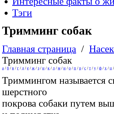
Интересные факты о ж
Тэги
Тримминг собак
Главная страница
/
Насе
Тримминг собак
а
/
б
/
в
/
г
/
д
/
е
/
ж
/
з
/
и
/
к
/
л
/
м
/
н
/
о
/
п
/
р
/
с
/
т
/
у
/
ф
/
х
/
ц
Триммингом называется с
шерстного
покрова собаки путем вы