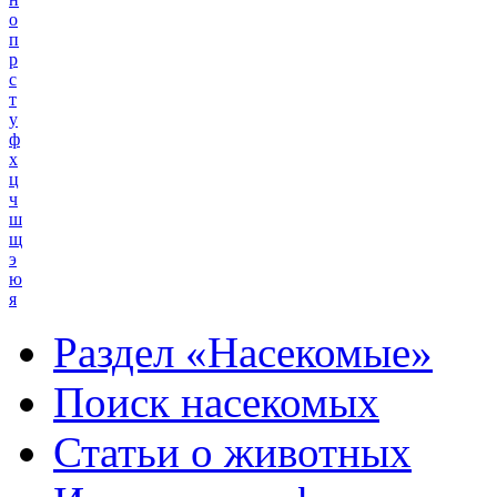
о
п
р
с
т
у
ф
х
ц
ч
ш
щ
э
ю
я
Раздел «Насекомые»
Поиск насекомых
Статьи о животных