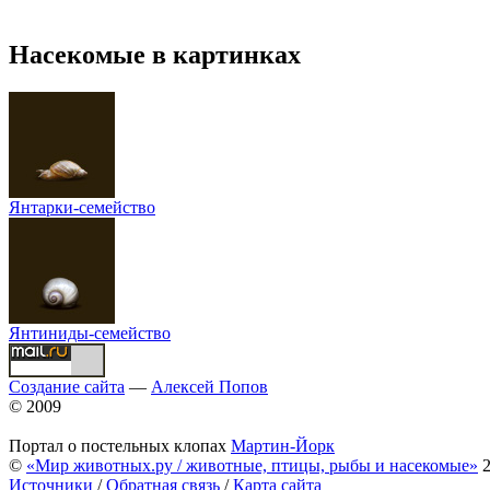
Насекомые в картинках
Янтарки-семейство
Янтиниды-семейство
Создание сайта
—
Алексей Попов
© 2009
Портал о постельных клопах
Мартин-Йорк
©
«Мир животных.ру / животные, птицы, рыбы и насекомые»
2
Источники
/
Обратная связь
/
Карта сайта