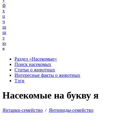
ф
х
ц
ч
ш
щ
э
ю
я
Раздел «Насекомые»
Поиск насекомых
Статьи о животных
Интересные факты о животных
Тэги
Насекомые на букву я
Янтарки-семейство
/
Янтиниды-семейство