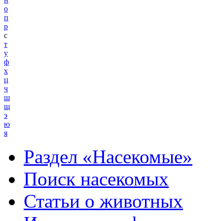
о
п
р
с
т
у
ф
х
ц
ч
ш
щ
э
ю
я
Раздел «Насекомые»
Поиск насекомых
Статьи о животных