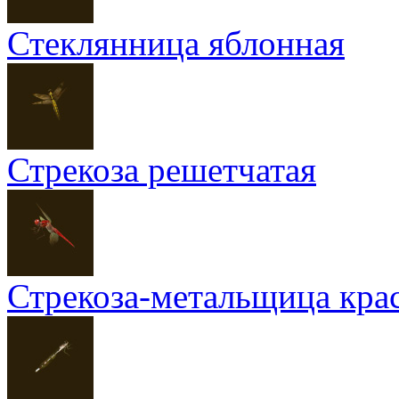
Стеклянница яблонная
Стрекоза решетчатая
Стрекоза-метальщица кра