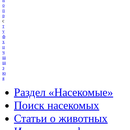
о
п
р
с
т
у
ф
х
ц
ч
ш
щ
э
ю
я
Раздел «Насекомые»
Поиск насекомых
Статьи о животных