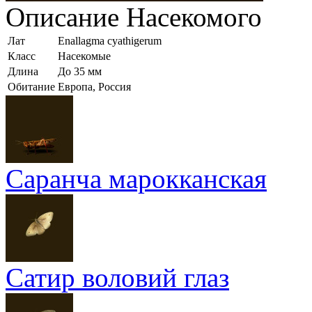
Описание
Насекомого
Лат
Enallagma cyathigerum
Класс
Насекомые
Длина
До 35 мм
Обитание
Европа, Россия
Саранча марокканская
Сатир воловий глаз