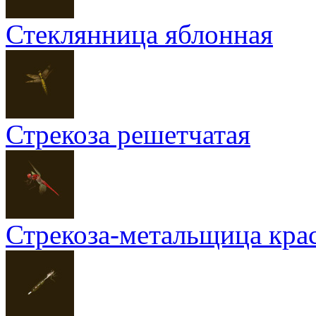
Стеклянница яблонная
Стрекоза решетчатая
Стрекоза-метальщица кра