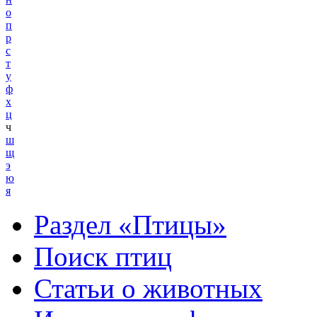
о
п
р
с
т
у
ф
х
ц
ч
ш
щ
э
ю
я
Раздел «Птицы»
Поиск птиц
Статьи о животных