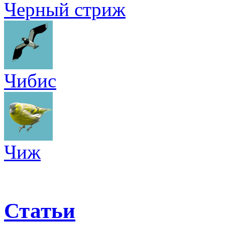
Черный стриж
Чибис
Чиж
Статьи