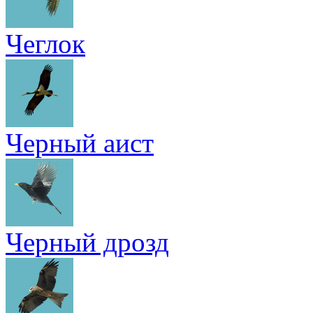
Чеглок
Черный аист
Черный дрозд