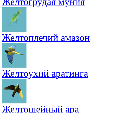
Желтогрудая муния
Желтоплечий амазон
Желтоухий аратинга
Желтошейный ара