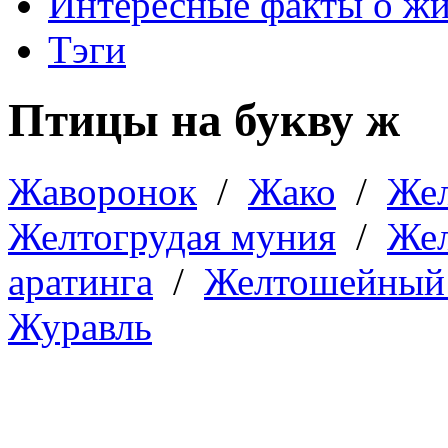
Интересные факты о ж
Тэги
Птицы на букву ж
Жаворонок
/
Жако
/
Же
Желтогрудая муния
/
Жел
аратинга
/
Желтошейный 
Журавль