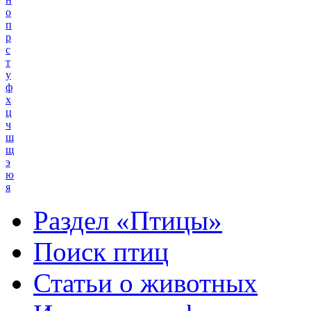
о
п
р
с
т
у
ф
х
ц
ч
ш
щ
э
ю
я
Раздел «Птицы»
Поиск птиц
Статьи о животных