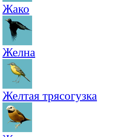
Жако
Желна
Желтая трясогузка