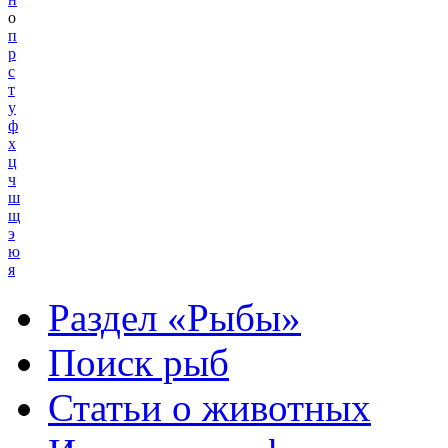
о
п
р
с
т
у
ф
х
ц
ч
ш
щ
э
ю
я
Раздел «Рыбы»
Поиск рыб
Статьи о животных