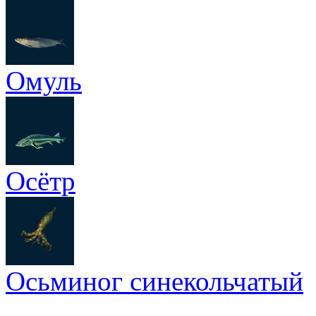
Омуль
Осётр
Осьминог синекольчатый