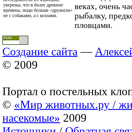
веках, очень ч
уверены, что в более древние
времена, люди больше «дружили»
рыбалку, предк
не с собаками, а с козлами.
пловцами.
Создание сайта
—
Алексе
© 2009
Портал о постельных кло
©
«Мир животных.ру / жи
насекомые»
2009
Источники
/
Обратная свя