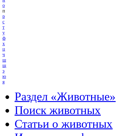
о
п
р
с
т
у
ф
х
ц
ч
ш
щ
э
ю
я
Раздел «Животные»
Поиск животных
Статьи о животных