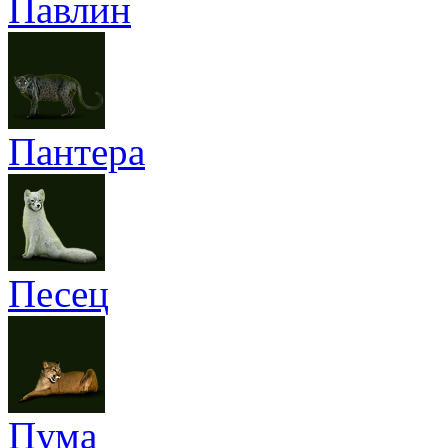
Павлин
Пантера
Песец
Пума