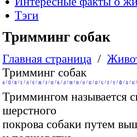
Интересные факты о ж
Тэги
Тримминг собак
Главная страница
/
Живо
Тримминг собак
а
/
б
/
в
/
г
/
д
/
е
/
ж
/
з
/
и
/
к
/
л
/
м
/
н
/
о
/
п
/
р
/
с
/
т
/
у
/
ф
/
х
/
ц
Триммингом называется с
шерстного
покрова собаки путем вы