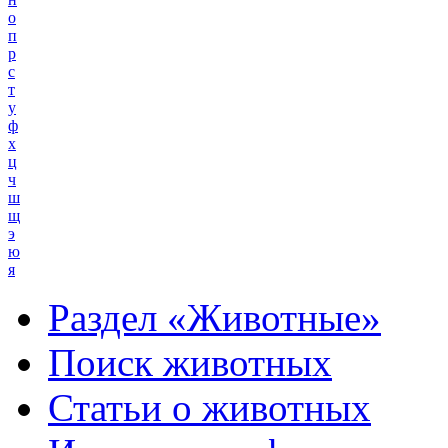
о
п
р
с
т
у
ф
х
ц
ч
ш
щ
э
ю
я
Раздел «Животные»
Поиск животных
Статьи о животных