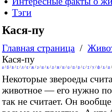
Интересные факты о ж
Тэги
Кася-пу
Главная страница
/
Живо
Кася-пу
а
/
б
/
в
/
г
/
д
/
е
/
ж
/
з
/
и
/
к
/
л
/
м
/
н
/
о
/
п
/
р
/
с
/
т
/
у
/
ф
/
х
/
ц
Некоторые звероеды счита
животное — его нужно по
так не считает. Он вообще