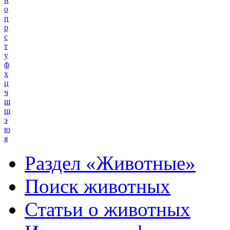
о
п
р
с
т
у
ф
х
ц
ч
ш
щ
э
ю
я
Раздел «Животные»
Поиск животных
Статьи о животных