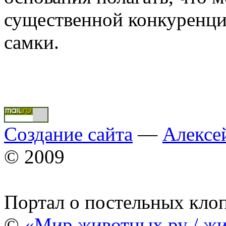
существенной конкуренци
самки.
Создание сайта
—
Алексе
© 2009
Портал о постельных кло
©
«Мир животных.ру / жи