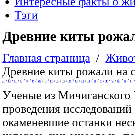
Интересные факты о ж
Тэги
Древние киты рожал
Главная страница
/
Живо
Древние киты рожали на 
а
/
б
/
в
/
г
/
д
/
е
/
ж
/
з
/
и
/
к
/
л
/
м
/
н
/
о
/
п
/
р
/
с
/
т
/
у
/
ф
/
х
/
ц
Ученые из Мичиганского 
проведения исследований 
окаменевшие останки неск