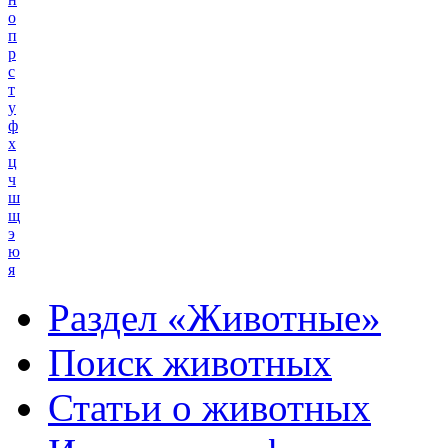
о
п
р
с
т
у
ф
х
ц
ч
ш
щ
э
ю
я
Раздел «Животные»
Поиск животных
Статьи о животных