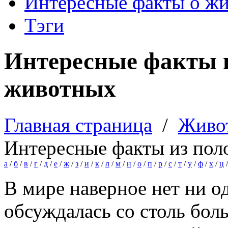
Интересные факты о ж
Тэги
Интересные факты 
животных
Главная страница
/
Живо
Интересные факты из пол
а
/
б
/
в
/
г
/
д
/
е
/
ж
/
з
/
и
/
к
/
л
/
м
/
н
/
о
/
п
/
р
/
с
/
т
/
у
/
ф
/
х
/
ц
В мире наверное нет ни о
обсуждалась со столь бол