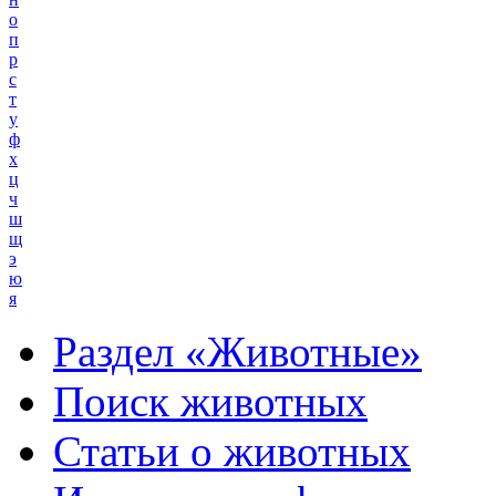
о
п
р
с
т
у
ф
х
ц
ч
ш
щ
э
ю
я
Раздел «Животные»
Поиск животных
Статьи о животных