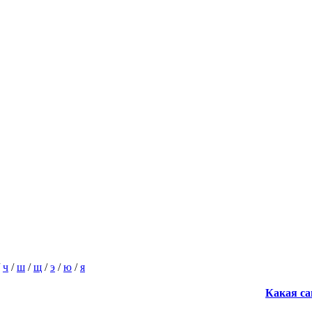
/
ч
/
ш
/
щ
/
э
/
ю
/
я
Какая са