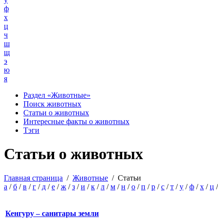
ф
х
ц
ч
ш
щ
э
ю
я
Раздел «Животные»
Поиск животных
Статьи о животных
Интересные факты о животных
Тэги
Статьи о животных
Главная страница
/
Животные
/
Статьи
а
/
б
/
в
/
г
/
д
/
е
/
ж
/
з
/
и
/
к
/
л
/
м
/
н
/
о
/
п
/
р
/
с
/
т
/
у
/
ф
/
х
/
ц
Кенгуру – санитары земли