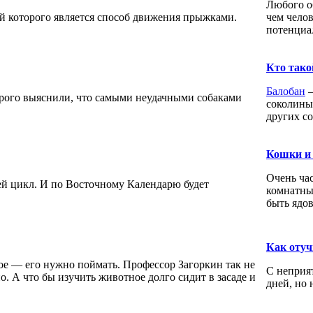
Любого о
й которого является способ движения прыжками.
чем челов
потенциа
Кто тако
Балобан
–
орого выяснили, что самыми неудачными собаками
соколиных
других со
Кошки и
Очень ча
й цикл. И по Восточному Календарю будет
комнатны
быть ядо
Как отуч
ое — его нужно поймать. Профессор Загоркин так не
С неприя
но. А что бы изучить животное долго сидит в засаде и
дней, но 