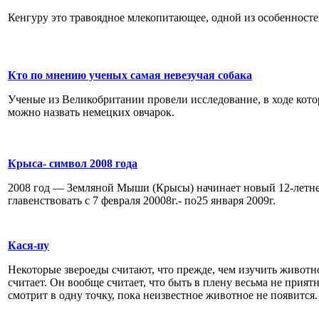
Кенгуру это травоядное млекопитающее, одной из особенносте
Кто по мнению ученых самая невезучая собака
Ученые из Великобритании провели исследование, в ходе кот
можно назвать немецких овчарок.
Крыса- символ 2008 года
2008 год — Земляной Мыши (Крысы) начинает новый 12-летне
главенствовать с 7 февраля 20008г.- по25 января 2009г.
Кася-пу
Некоторые звероеды считают, что прежде, чем изучить животн
считает. Он вообще считает, что быть в плену весьма не прият
смотрит в одну точку, пока неизвестное животное не появится.