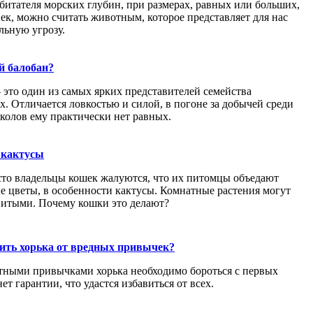
битателя морских глубин, при размерах, равных или больших,
ек, можно считать животным, которое представляет для нас
льную угрозу.
й балобан?
 это один из самых ярких представителей семейства
. Отличается ловкостью и силой, в погоне за добычей среди
колов ему практически нет равных.
 кактусы
сто владельцы кошек жалуются, что их питомцы объедают
е цветы, в особенности кактусы. Комнатные растения могут
витыми. Почему кошки это делают?
ить хорька от вредных привычек?
тными привычками хорька необходимо бороться с первых
нет гарантии, что удастся избавиться от всех.