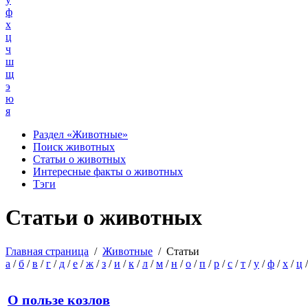
ф
х
ц
ч
ш
щ
э
ю
я
Раздел «Животные»
Поиск животных
Статьи о животных
Интересные факты о животных
Тэги
Статьи о животных
Главная страница
/
Животные
/
Статьи
а
/
б
/
в
/
г
/
д
/
е
/
ж
/
з
/
и
/
к
/
л
/
м
/
н
/
о
/
п
/
р
/
с
/
т
/
у
/
ф
/
х
/
ц
О пользе козлов