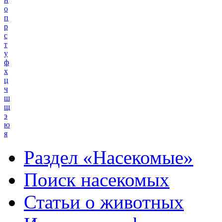
о
п
р
с
т
у
ф
х
ц
ч
ш
щ
э
ю
я
Раздел «Насекомые»
Поиск насекомых
Статьи о животных