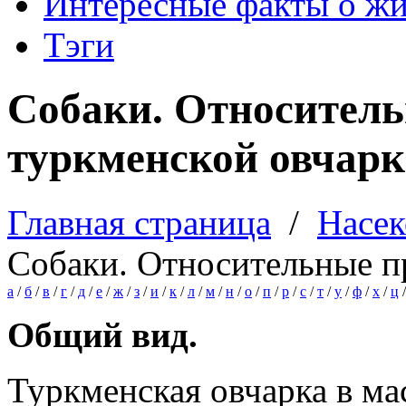
Интересные факты о ж
Тэги
Собаки. Относител
туркменской овчар
Главная страница
/
Насе
Собаки. Относительные п
а
/
б
/
в
/
г
/
д
/
е
/
ж
/
з
/
и
/
к
/
л
/
м
/
н
/
о
/
п
/
р
/
с
/
т
/
у
/
ф
/
х
/
ц
Общий вид.
Туркменская овчарка в ма