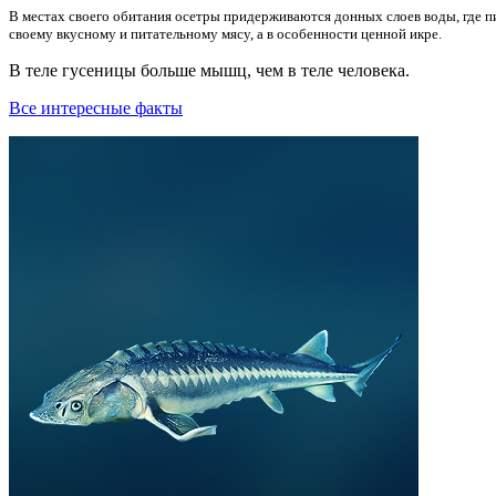
В местах своего обитания осетры придерживаются донных слоев воды, где пи
своему вкусному и питательному мясу, а в особенности ценной икре.
В теле гусеницы больше мышц, чем в теле человека.
Все интересные факты