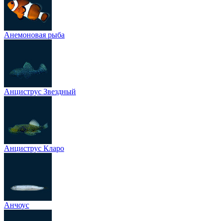
Анемоновая рыба
Анциструс Звездный
Анциструс Кларо
Анчоус