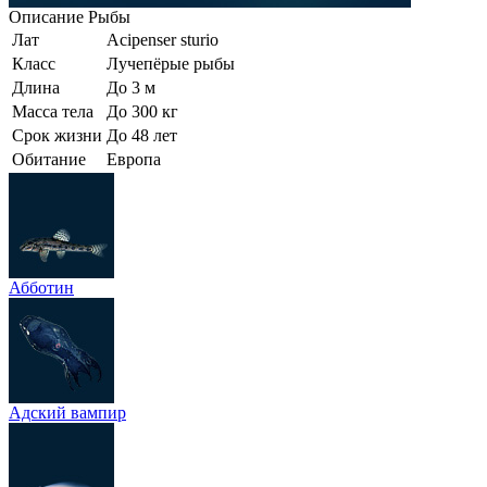
Описание
Рыбы
Лат
Acipenser sturio
Класс
Лучепёрые рыбы
Длина
До 3 м
Масса тела
До 300 кг
Срок жизни
До 48 лет
Обитание
Европа
Абботин
Адский вампир