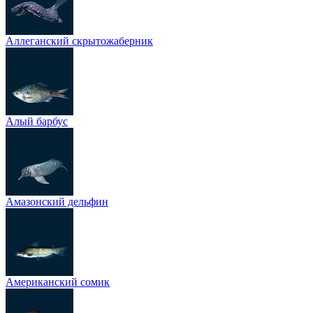
Аллеганский скрытожаберник
Алый барбус
Амазонский дельфин
Американский сомик