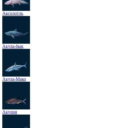
Аксолотль
Акула-бык
Акула-Мако
Акулия