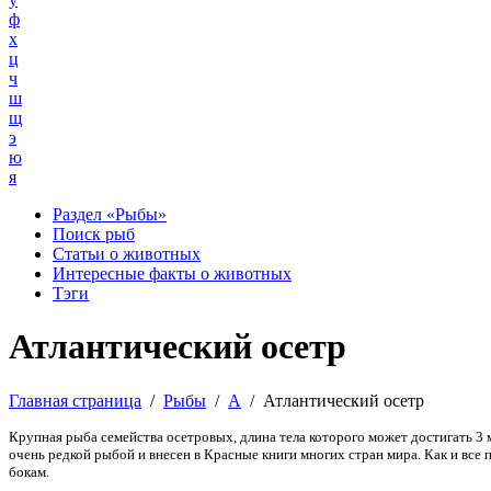
ф
х
ц
ч
ш
щ
э
ю
я
Раздел «Рыбы»
Поиск рыб
Статьи о животных
Интересные факты о животных
Тэги
Атлантический осетр
Главная страница
/
Рыбы
/
А
/
Атлантический осетр
Крупная рыба семейства осетровых, длина тела которого может достигать 3 
очень редкой рыбой и внесен в Красные книги многих стран мира. Как и в
бокам.