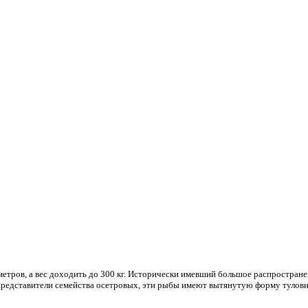
метров, а вес доходить до 300 кг. Исторически имевший большое распростране
се представители семейства осетровых, эти рыбы имеют вытянутую форму туло