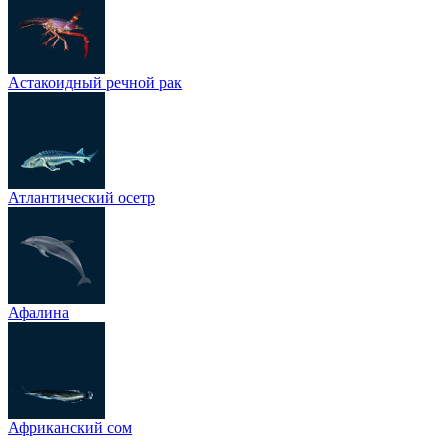
Астакоидный речной рак
Атлантический осетр
Афалина
Африканский сом