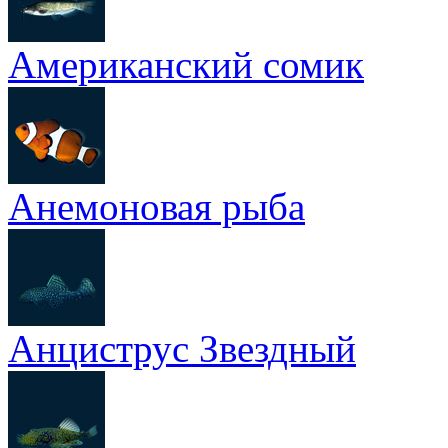
Американский сомик
Анемоновая рыба
Анциструс Звездный