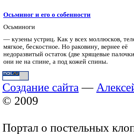
Осьминог и его о собенности
Осьминоги
—
кузены устриц
.
Как у всех моллюсков
,
тел
мягкое
,
бескостное
.
Но раковину
,
вернее её
недоразвитый остаток
(
две хрящевые палочк
они не на спине
,
а под кожей спины
.
Создание сайта
—
Алексе
© 2009
Портал о постельных кло