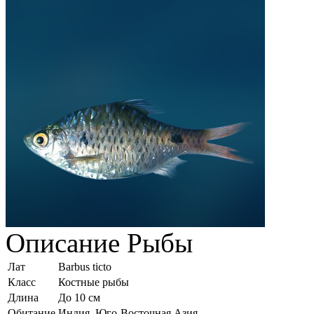
Описание
Рыбы
Лат
Barbus ticto
Класс
Костные рыбы
Длина
До 10 см
Обитание
Индия, Юго-Восточная Азия