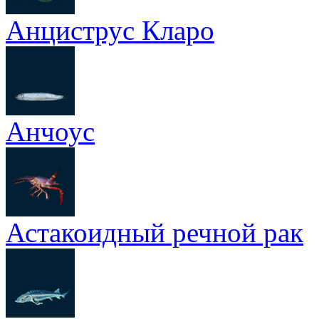
Анциструс Кларо
Анчоус
Астакоидный речной рак