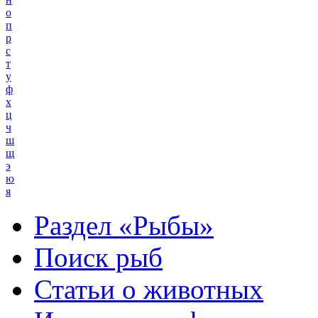
о
п
р
с
т
у
ф
х
ц
ч
ш
щ
э
ю
я
Раздел «Рыбы»
Поиск рыб
Статьи о животных