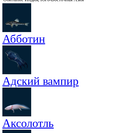
Абботин
Адский вампир
Аксолотль