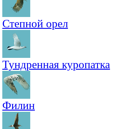
Степной орел
Тундренная куропатка
Филин