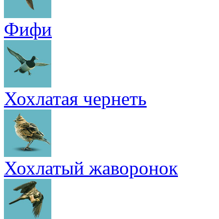
Фифи
Хохлатая чернеть
Хохлатый жаворонок