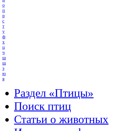
о
п
р
с
т
у
ф
х
ц
ч
ш
щ
э
ю
я
Раздел «Птицы»
Поиск птиц
Статьи о животных