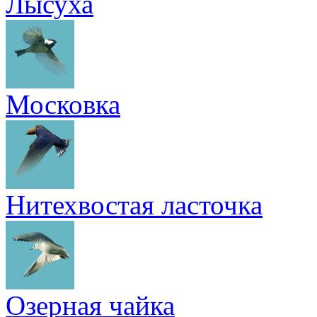
Лысуха
Московка
Нитехвостая ласточка
Озерная чайка