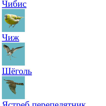
Чибис
Чиж
Шёголь
Ястреб перепелятник