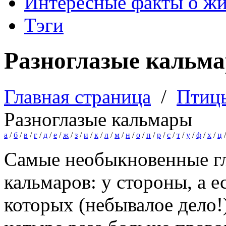
Интересные факты о ж
Тэги
Разноглазые кальм
Главная страница
/
Птиц
Разноглазые кальмары
а
/
б
/
в
/
г
/
д
/
е
/
ж
/
з
/
и
/
к
/
л
/
м
/
н
/
о
/
п
/
р
/
с
/
т
/
у
/
ф
/
х
/
ц
Самые необыкновенные гл
кальмаров: у стороны, а е
которых (небывалое дело!