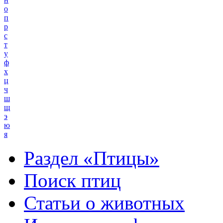
о
п
р
с
т
у
ф
х
ц
ч
ш
щ
э
ю
я
Раздел «Птицы»
Поиск птиц
Статьи о животных