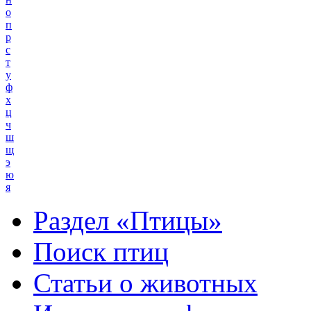
о
п
р
с
т
у
ф
х
ц
ч
ш
щ
э
ю
я
Раздел «Птицы»
Поиск птиц
Статьи о животных