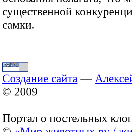
существенной конкуренци
самки.
Создание сайта
—
Алексе
© 2009
Портал о постельных кло
©
«Мир животных.ру / жи