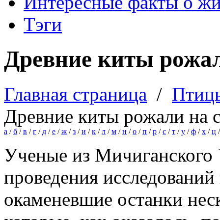
Интересные факты о ж
Тэги
Древние киты рожал
Главная страница
/
Птиц
Древние киты рожали на 
а
/
б
/
в
/
г
/
д
/
е
/
ж
/
з
/
и
/
к
/
л
/
м
/
н
/
о
/
п
/
р
/
с
/
т
/
у
/
ф
/
х
/
ц
Ученые из Мичиганского 
проведения исследований 
окаменевшие останки неск