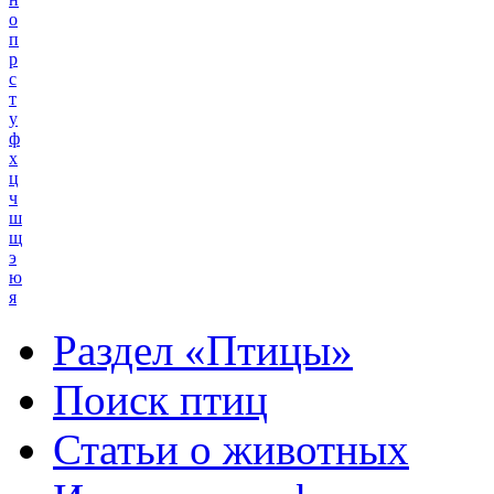
о
п
р
с
т
у
ф
х
ц
ч
ш
щ
э
ю
я
Раздел «Птицы»
Поиск птиц
Статьи о животных