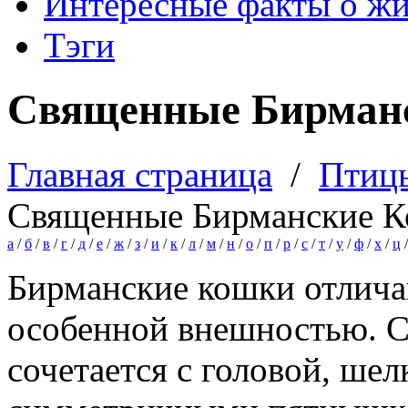
Интересные факты о ж
Тэги
Священные Бирман
Главная страница
/
Птиц
Священные Бирманские 
а
/
б
/
в
/
г
/
д
/
е
/
ж
/
з
/
и
/
к
/
л
/
м
/
н
/
о
/
п
/
р
/
с
/
т
/
у
/
ф
/
х
/
ц
Бирманские кошки отлича
особенной внешностью. С
сочетается с головой, ше