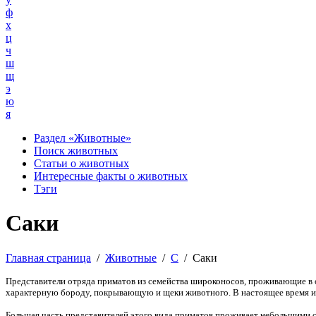
ф
х
ц
ч
ш
щ
э
ю
я
Раздел «Животные»
Поиск животных
Статьи о животных
Интересные факты о животных
Тэги
Саки
Главная страница
/
Животные
/
С
/
Саки
Представители отряда приматов из семейства широконосов, проживающие в 
характерную бороду, покрывающую и щеки животного. В настоящее время изу
Большая часть представителей этого вида приматов проживает небольшими се