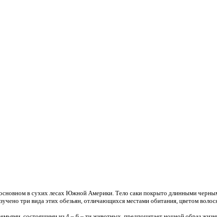
основном в сухих лесах Южной Америки. Тело саки покрыто длинными черными
чено три вида этих обезьян, отличающихся местами обитания, цветом волося
мьями, состоящими из 4 – 6 – ти животных, предпочитает ночной образ жизни,