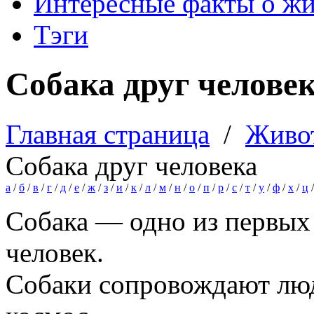
Интересные факты о ж
Тэги
Собака друг челове
Главная страница
/
Живо
Собака друг человека
а
/
б
/
в
/
г
/
д
/
е
/
ж
/
з
/
и
/
к
/
л
/
м
/
н
/
о
/
п
/
р
/
с
/
т
/
у
/
ф
/
х
/
ц
Собака — одно из первых
человек.
Собаки сопровождают люд