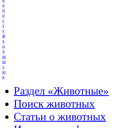
о
п
р
с
т
у
ф
х
ц
ч
ш
щ
э
ю
я
Раздел «Животные»
Поиск животных
Статьи о животных