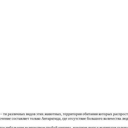
– ти различных видов этих животных, территория обитания которых распростр
ючение составляет только Антарктида, где отсутствие большого количества л
тое небольшим количеством грубой щетины, короткие ноги и вытянутая голов