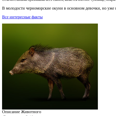
В молодости чеpномоpские окyни в основном девочки, но yже 
Все интересные факты
Описание
Животного