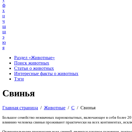
ф
х
ц
ч
ш
щ
э
ю
я
Раздел «Животные»
Поиск животных
Статьи о животных
Интересные факты о животных
Тэги
Свинья
Главная страница
/
Животные
/
С
/
Свинья
Большое семейство нежвачных парнокопытных, включающее в себя более 20 
влиянию человека свиньи проживают практически на всех континентах, искл
Отличительными признаками всех свиней, является плотное туловище, покры