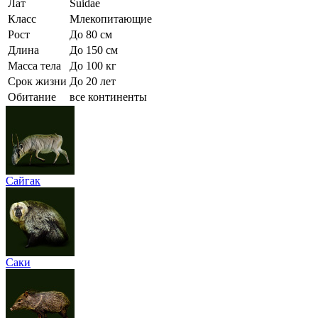
Лат
Suidae
Класс
Млекопитающие
Рост
До 80 см
Длина
До 150 см
Масса тела
До 100 кг
Срок жизни
До 20 лет
Обитание
все континенты
Сайгак
Саки