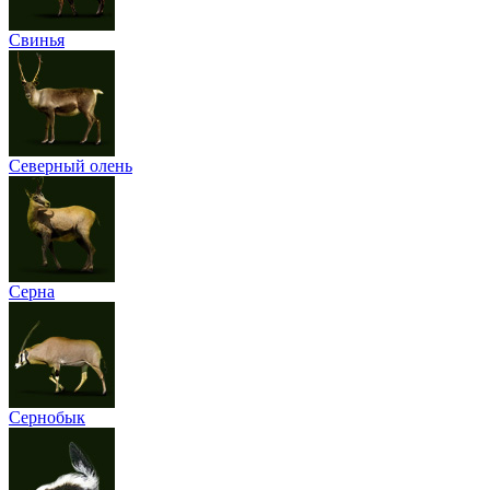
Свинья
Северный олень
Серна
Сернобык