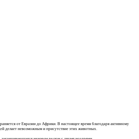
аняется от Евразии до Африки. В настоящее время благодаря активному
юдей делает невозможным и присутствие этих животных.
а, заканчивающаяся нежным рылом с двумя ноздрями.