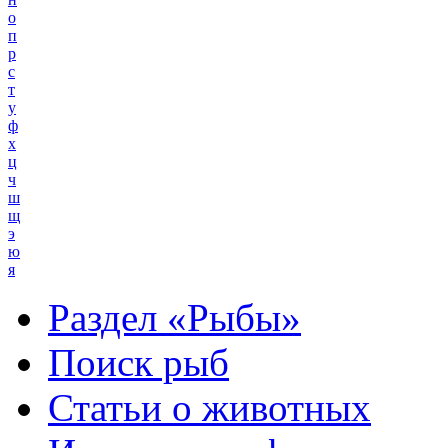
о
п
р
с
т
у
ф
х
ц
ч
ш
щ
э
ю
я
Раздел «Рыбы»
Поиск рыб
Статьи о животных