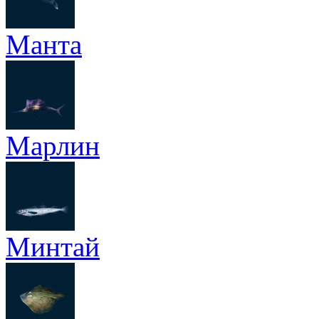
Манта
Марлин
Минтай