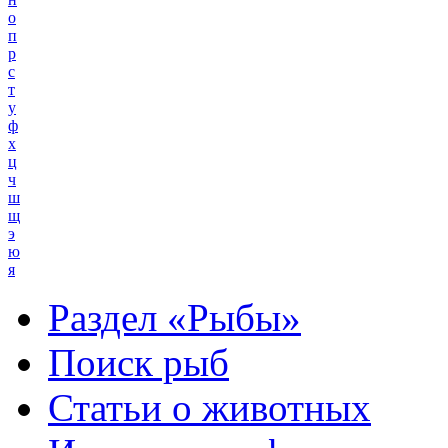
о
п
р
с
т
у
ф
х
ц
ч
ш
щ
э
ю
я
Раздел «Рыбы»
Поиск рыб
Статьи о животных