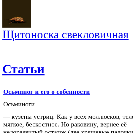
Щитоноска свекловичная
Статьи
Осьминог и его о собенности
Осьминоги
—
кузены устриц
.
Как у всех моллюсков
,
тел
мягкое
,
бескостное
.
Но раковину
,
вернее её
недоразвитый остаток
(
две хрящевые палочк