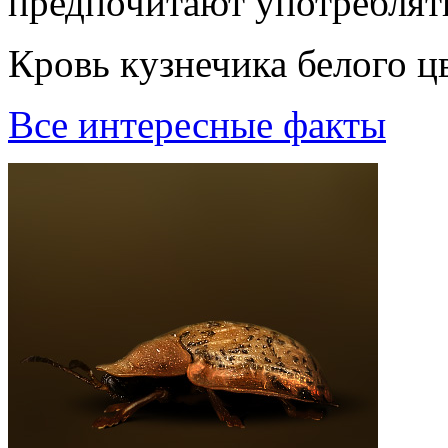
предпочитают употреблять
Кpовь кyзнечика белого цв
Все интересные факты