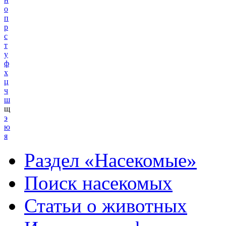
о
п
р
с
т
у
ф
х
ц
ч
ш
щ
э
ю
я
Раздел «Насекомые»
Поиск насекомых
Статьи о животных