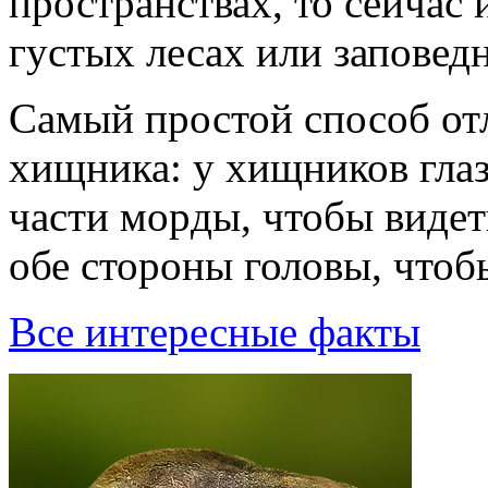
пространствах, то сейчас 
густых лесах или заповед
Самый пpостой способ отл
хищника: y хищников гла
части моpды, чтобы видеть
обе стоpоны головы, чтобы
Все интересные факты