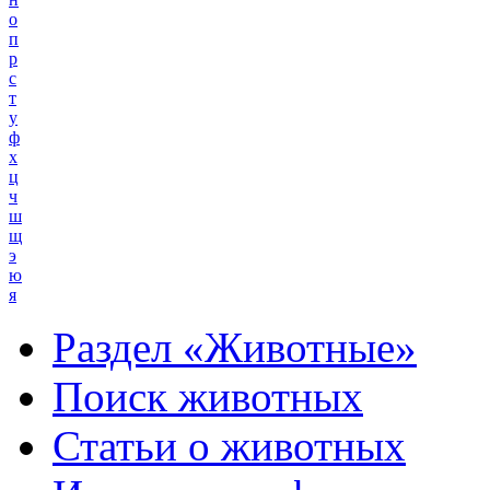
о
п
р
с
т
у
ф
х
ц
ч
ш
щ
э
ю
я
Раздел «Животные»
Поиск животных
Статьи о животных