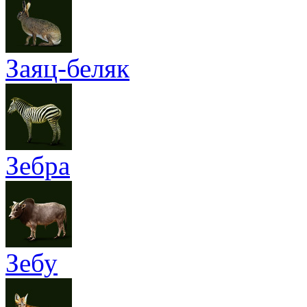
Заяц-беляк
Зебра
Зебу