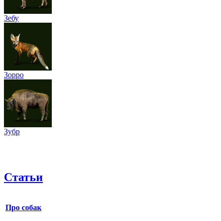
Зебу
Зорро
Зубр
Статьи
Про собак