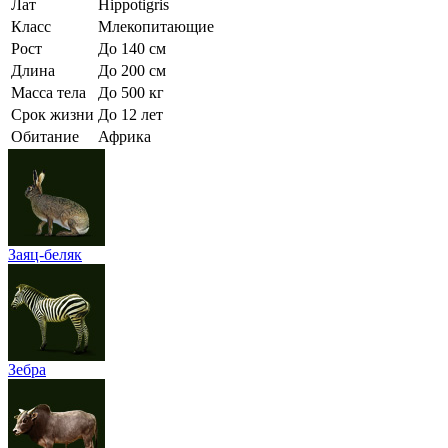
Лат
Hippotigris
Класс
Млекопитающие
Рост
До 140 см
Длина
До 200 см
Масса тела
До 500 кг
Срок жизни
До 12 лет
Обитание
Африка
Заяц-беляк
Зебра