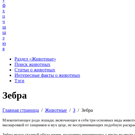
ф
х
ц
ч
ш
щ
э
ю
я
Раздел «Животные»
Поиск животных
Статьи о животных
Интересные факты о животных
Тэги
Зебра
Главная страница
/
Животные
/
З
/
Зебра
Млекопитающее рода лошади, включающее в себя три основных вида животных
маскировкой от хищников и мух цеце, не воспринимающих подобную раскраск
Зебры ведут стадный образ жизни, постоянно перемещаясь с место на место 