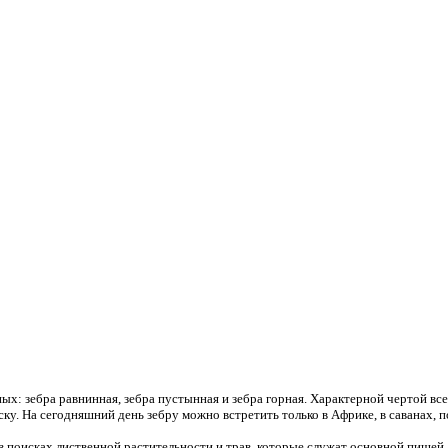
: зебра равнинная, зебра пустынная и зебра горная. Характерной чертой все
у. На сегодняшний день зебру можно встретить только в Африке, в саванах, п
в поисках лиственной растительности и трав, которые служат основной пищей