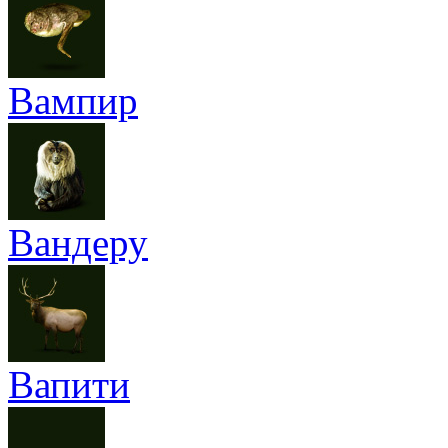
Вампир
Вандеру
Вапити