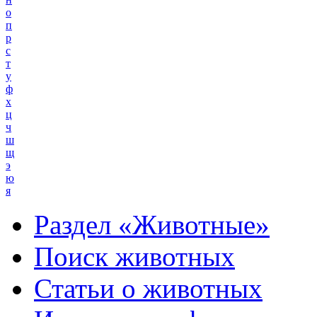
о
п
р
с
т
у
ф
х
ц
ч
ш
щ
э
ю
я
Раздел «Животные»
Поиск животных
Статьи о животных