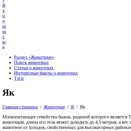
ф
х
ц
ч
ш
щ
э
ю
я
Раздел «Животные»
Поиск животных
Статьи о животных
Интересные факты о животных
Тэги
Як
Главная страница
/
Животные
/
Я
/
Як
Млекопитающее семейства быков, родиной которого является Т
животным, длина его тела может доходить до 4,5 метров, а вес
животное от холодов, свойственных для высокогорных районах