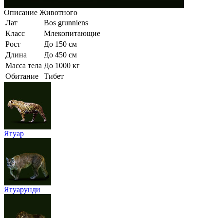
Описание
Животного
Лат
Bos grunniens
Класс
Млекопитающие
Рост
До 150 см
Длина
До 450 см
Масса тела
До 1000 кг
Обитание
Тибет
Ягуар
Ягуарунди