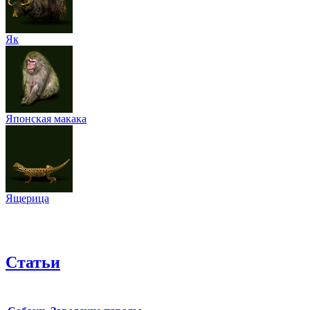
Як
Японская макака
Ящерица
Статьи