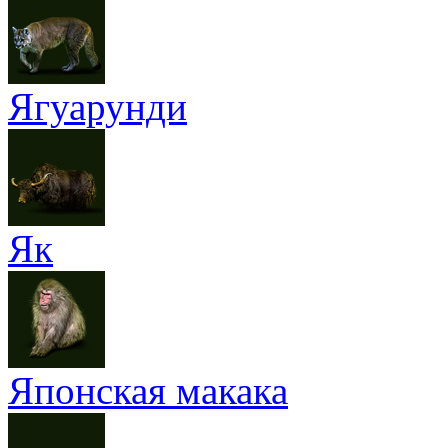
Ягуарунди
Як
Японская макака