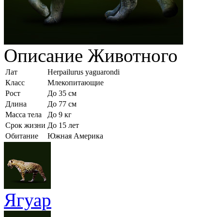
Описание
Животного
Лат
Herpailurus yaguarondi
Класс
Млекопитающие
Рост
До 35 см
Длина
До 77 см
Масса тела
До 9 кг
Срок жизни
До 15 лет
Обитание
Южная Америка
Ягуар