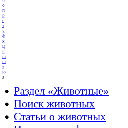
о
п
р
с
т
у
ф
х
ц
ч
ш
щ
э
ю
я
Раздел «Животные»
Поиск животных
Статьи о животных