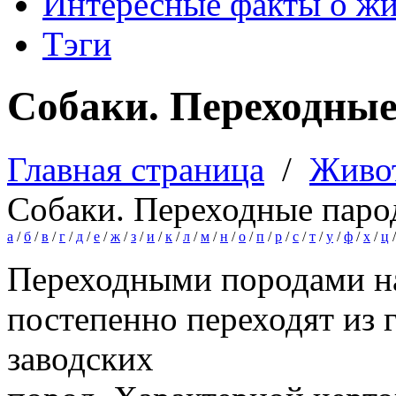
Интересные факты о ж
Тэги
Собаки. Переходны
Главная страница
/
Живо
Собаки. Переходные пар
а
/
б
/
в
/
г
/
д
/
е
/
ж
/
з
/
и
/
к
/
л
/
м
/
н
/
о
/
п
/
р
/
с
/
т
/
у
/
ф
/
х
/
ц
Переходными породами на
постепенно переходят из
заводских