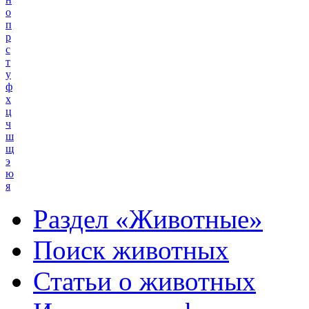
о
п
р
с
т
у
ф
х
ц
ч
ш
щ
э
ю
я
Раздел «Животные»
Поиск животных
Статьи о животных