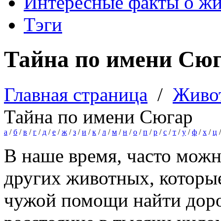
Интересные факты о ж
Тэги
Тайна по имени Сю
Главная страница
/
Живо
Тайна по имени Сюгар
а
/
б
/
в
/
г
/
д
/
е
/
ж
/
з
/
и
/
к
/
л
/
м
/
н
/
о
/
п
/
р
/
с
/
т
/
у
/
ф
/
х
/
ц
В наше время, часто можн
других животных, которые
чужой помощи найти доро