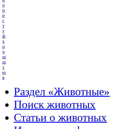
о
п
р
с
т
у
ф
х
ц
ч
ш
щ
э
ю
я
Раздел «Животные»
Поиск животных
Статьи о животных