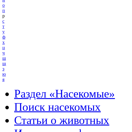
о
п
р
с
т
у
ф
х
ц
ч
ш
щ
э
ю
я
Раздел «Насекомые»
Поиск насекомых
Статьи о животных