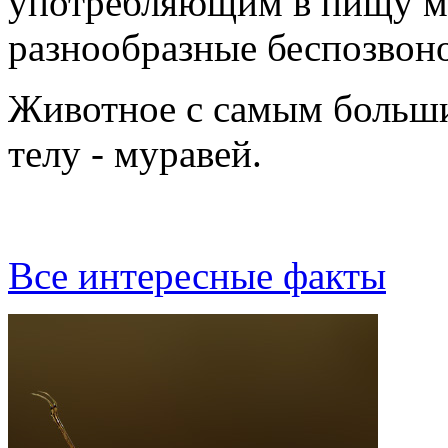
употребляющим в пищу ма
разнообразные беспозвон
Животное с самым больш
телy - мypавей.
Все интересные факты