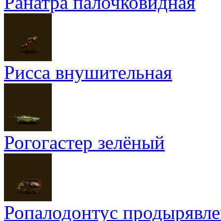
Ранатра палочковидная
Рисса внушительная
Рогогастер зелёный
Ропалодонтус продырявл