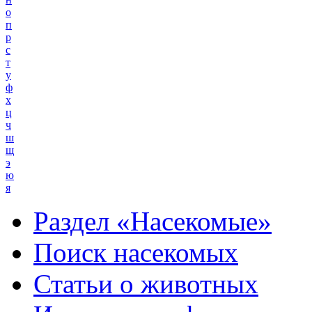
о
п
р
с
т
у
ф
х
ц
ч
ш
щ
э
ю
я
Раздел «Насекомые»
Поиск насекомых
Статьи о животных