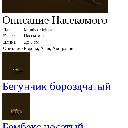
Описание
Насекомого
Лат
Mantis religiosa
Класс
Насекомые
Длина
До 8 см
Обитание
Европа, Азия, Австралия
Бегунчик бороздчатый
Бембекс носатый