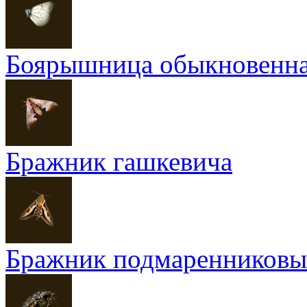
Боярышница обыкновенн
Бражник гашкевича
Бражник подмаренников