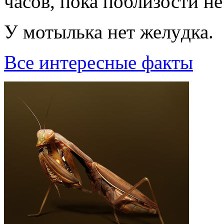
часов, пока поблизости н
У мотылька нет желyдка.
Все интересные факты