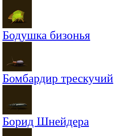
Бодушка бизонья
Бомбардир трескучий
Борид Шнейдера