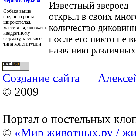
Черного Терьера
Известный звероед 
Собака выше
открыл в своих мно
среднего роста,
широкотелая,
количество диковинн
массивная, близкая к
квадратному
после его никто не 
формату, крепкого
типа конституции.
названию различных
Создание сайта
—
Алексе
© 2009
Портал о постельных кло
©
«Мир животных.ру / жи