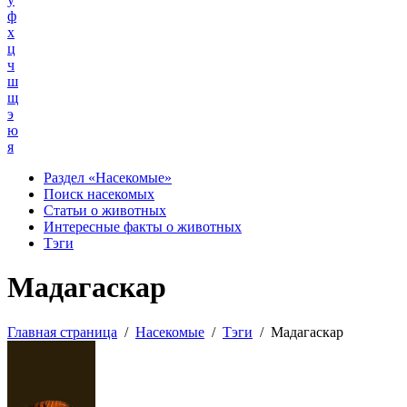
ф
х
ц
ч
ш
щ
э
ю
я
Раздел «Насекомые»
Поиск насекомых
Статьи о животных
Интересные факты о животных
Тэги
Мадагаскар
Главная страница
/
Насекомые
/
Тэги
/
Мадагаскар