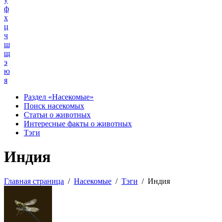
ф
х
ц
ч
ш
щ
э
ю
я
Раздел «Насекомые»
Поиск насекомых
Статьи о животных
Интересные факты о животных
Тэги
Индия
Главная страница
/
Насекомые
/
Тэги
/
Индия