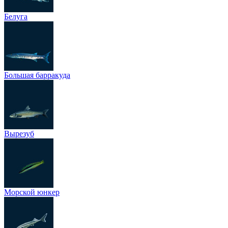
Белуга
Большая барракуда
Вырезуб
Морской юнкер