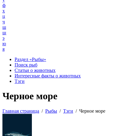
ф
х
ц
ч
ш
щ
э
ю
я
Раздел «Рыбы»
Поиск рыб
Статьи о животных
Интересные факты о животных
Тэги
Черное море
Главная страница
/
Рыбы
/
Тэги
/
Черное море