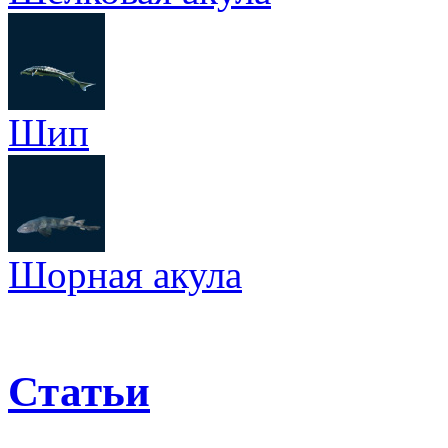
Шип
Шорная акула
Статьи