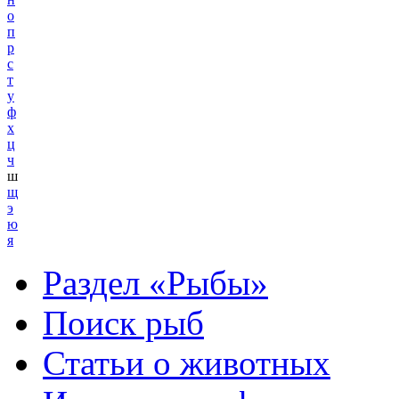
о
п
р
с
т
у
ф
х
ц
ч
ш
щ
э
ю
я
Раздел «Рыбы»
Поиск рыб
Статьи о животных