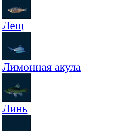
Лещ
Лимонная акула
Линь