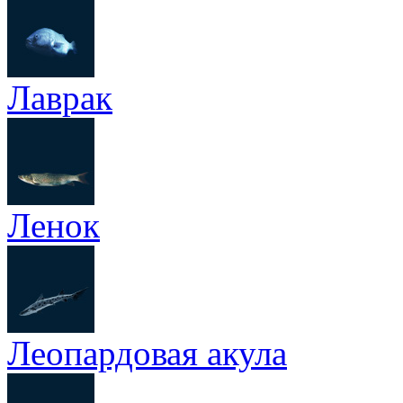
Лаврак
Ленок
Леопардовая акула