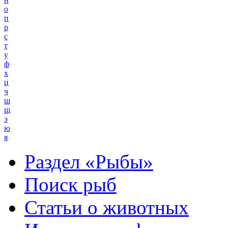
о
п
р
с
т
у
ф
х
ц
ч
ш
щ
э
ю
я
Раздел «Рыбы»
Поиск рыб
Статьи о животных