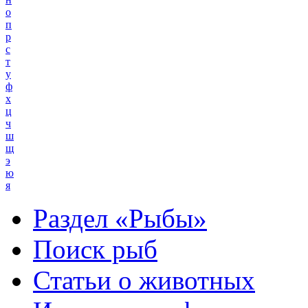
о
п
р
с
т
у
ф
х
ц
ч
ш
щ
э
ю
я
Раздел «Рыбы»
Поиск рыб
Статьи о животных