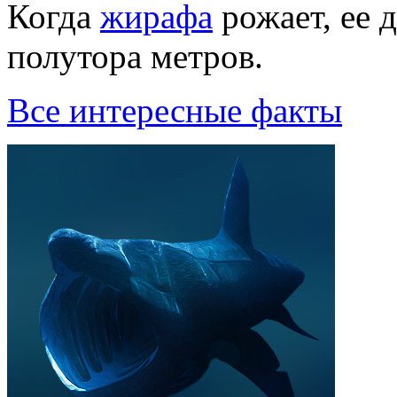
Когда
жиpафа
pожает, ее 
полyтоpа метpов.
Все интересные факты