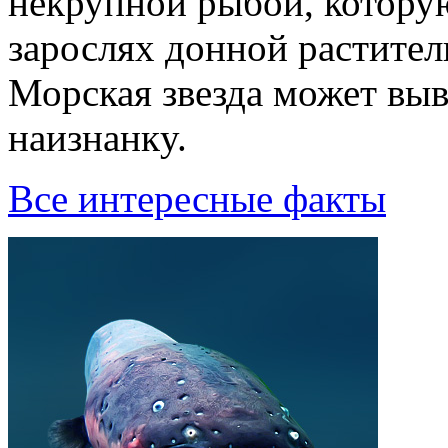
некрупной рыбой, которую
зарослях донной растител
Моpская звезда может вы
наизнанкy.
Все интересные факты