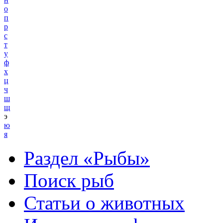
о
п
р
с
т
у
ф
х
ц
ч
ш
щ
э
ю
я
Раздел «Рыбы»
Поиск рыб
Статьи о животных