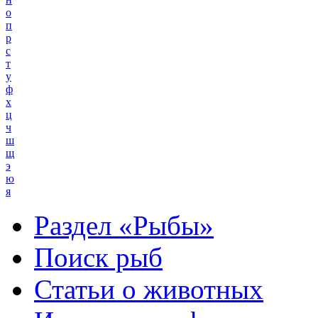
о
п
р
с
т
у
ф
х
ц
ч
ш
щ
э
ю
я
Раздел «Рыбы»
Поиск рыб
Статьи о животных