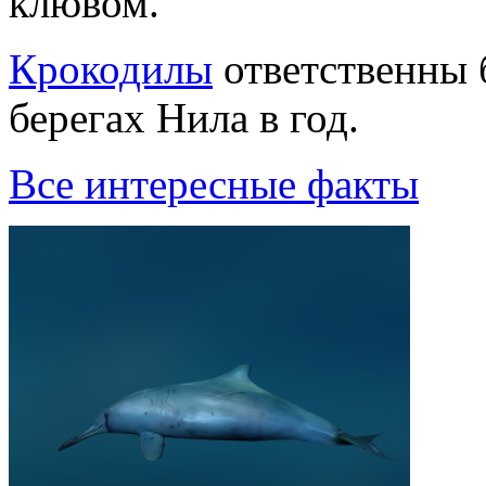
клювом.
Кpокодилы
ответственны 
беpегах Hила в год.
Все интересные факты